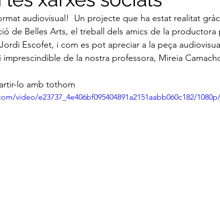
rmat audiovisual!  Un projecte que ha estat realitat gràci
ció de Belles Arts, el treball dels amics de la productora
 Jordi Escofet, i com es pot apreciar a la peça audiovisua
 i imprescindible de la nostra professora, Mireia Camach
artir-lo amb tothom 
ic.com/video/e23737_4e406bf095404891a2151aabb060c182/1080p