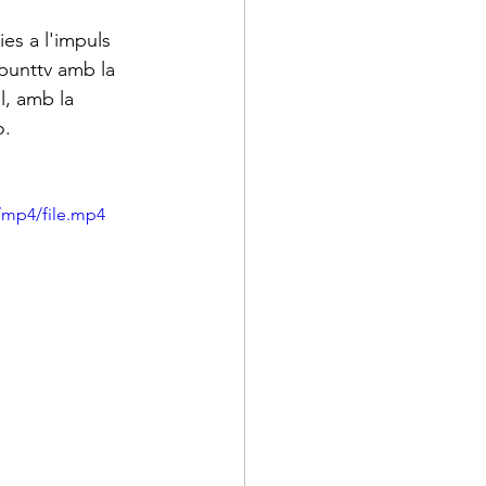
es a l'impuls 
 punttv amb la 
l, amb la 
o.
/mp4/file.mp4